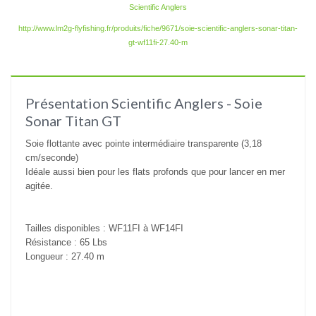
Scientific Anglers
http://www.lm2g-flyfishing.fr/produits/fiche/9671/soie-scientific-anglers-sonar-titan-
gt-wf11fi-27.40-m
Présentation Scientific Anglers - Soie
Sonar Titan GT
Soie flottante avec pointe intermédiaire transparente (3,18
cm/seconde)
Idéale aussi bien pour les flats profonds que pour lancer en mer
agitée.
Tailles disponibles : WF11FI à WF14FI
Résistance : 65 Lbs
Longueur : 27.40 m