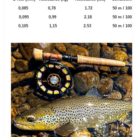
0,085
0,78
1.72
50 m / 10
0,095
0,99
2.18
50 m / 10
0,105
1,15
2.53
50 m / 10