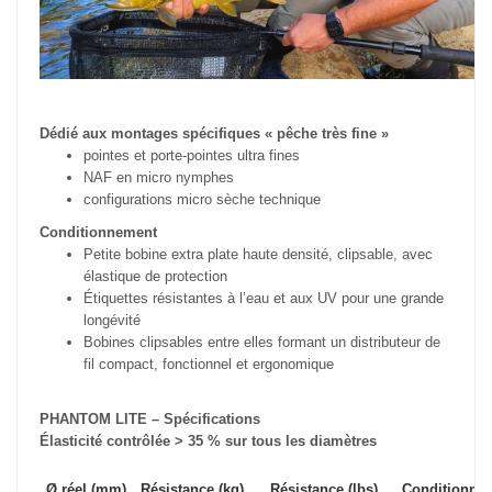
Dédié aux montages spécifiques « pêche très fine »
pointes et porte-pointes ultra fines
NAF en micro nymphes
configurations micro sèche technique
Conditionnement
Petite bobine extra plate haute densité, clipsable, avec
élastique de protection
Étiquettes résistantes à l’eau et aux UV pour une grande
longévité
Bobines clipsables entre elles formant un distributeur de
fil compact, fonctionnel et ergonomique
PHANTOM LITE – Spécifications
Élasticité contrôlée > 35 % sur tous les diamètres
Ø réel (mm)
Résistance (kg)
Résistance (lbs)
Conditionne