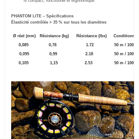
fil compact, fonctionnel et ergonomique
PHANTOM LITE – Spécifications
Élasticité contrôlée > 35 % sur tous les diamètres
Ø réel (mm)
Résistance (kg)
Résistance (lbs)
Conditionne
0,085
0,78
1.72
50 m / 10
0,095
0,99
2.18
50 m / 10
0,105
1,15
2.53
50 m / 10