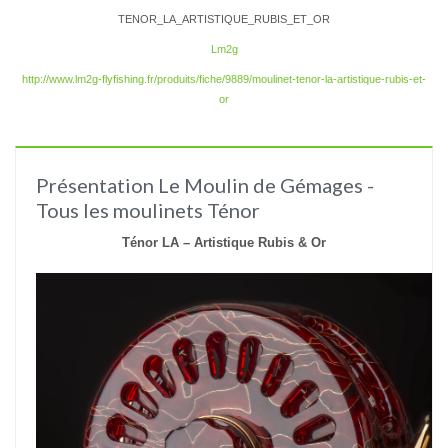
TENOR_LA_ARTISTIQUE_RUBIS_ET_OR
Lm2g
http://www.lm2g-flyfishing.fr/produits/fiche/9889/moulinet-tenor-la-artistique-rubis-et-
or
Présentation Le Moulin de Gémages -
Tous les moulinets Ténor
Ténor LA –
Artistique Rubis & Or