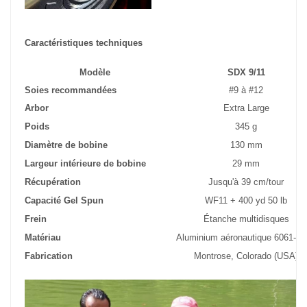
Caractéristiques techniques
Modèle
SDX 9/11
Soies recommandées
#9 à #12
Arbor
Extra Large
Poids
345 g
Diamètre de bobine
130 mm
Largeur intérieure de bobine
29 mm
Récupération
Jusqu'à 39 cm/tour
Capacité Gel Spun
WF11 + 400 yd 50 lb
Frein
Étanche multidisques
Matériau
Aluminium aéronautique 6061-T
Fabrication
Montrose, Colorado (USA)