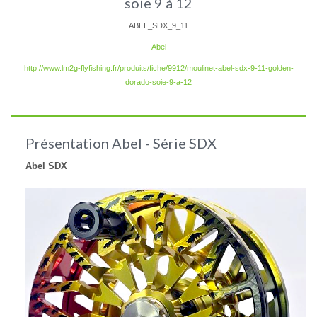
soie 9 à 12
ABEL_SDX_9_11
Abel
http://www.lm2g-flyfishing.fr/produits/fiche/9912/moulinet-abel-sdx-9-11-golden-
dorado-soie-9-a-12
Présentation Abel - Série SDX
Abel SDX