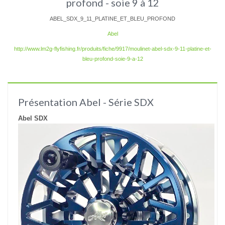
profond - soie 9 à 12
ABEL_SDX_9_11_PLATINE_ET_BLEU_PROFOND
Abel
http://www.lm2g-flyfishing.fr/produits/fiche/9917/moulinet-abel-sdx-9-11-platine-et-
bleu-profond-soie-9-a-12
Présentation Abel - Série SDX
Abel SDX