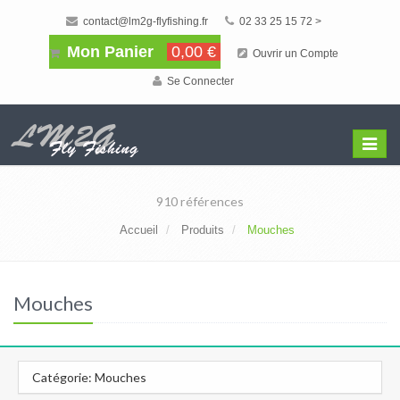
contact@lm2g-flyfishing.fr
02 33 25 15 72 >
Mon Panier
0,00 €
Ouvrir un Compte
Se Connecter
Affiche
Menu
910 références
Accueil
Produits
Mouches
Mouches
Catégorie: Mouches