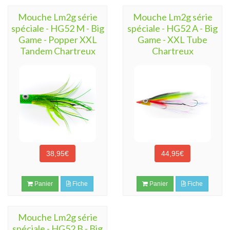
Mouche Lm2g série
Mouche Lm2g série
spéciale - HG52 M - Big
spéciale - HG52 A - Big
Game - Popper XXL
Game - XXL Tube
Tandem Chartreux
Chartreux
38,95€
44,95€
Panier
Fiche
Panier
Fiche
Mouche Lm2g série
spéciale - HG52 B - Big