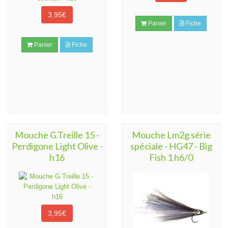
3,95€
Panier
Fiche
Panier
Fiche
Mouche G.Treille 15 -
Mouche Lm2g série
Perdigone Light Olive -
spéciale - HG47 - Big
h16
Fish 1 h6/0
3,95€