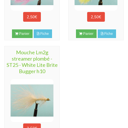
2,50€
2,50€
Panier
Fiche
Panier
Fiche
Mouche Lm2g
streamer plombé -
ST25 - White Lite Brite
Bugger h10