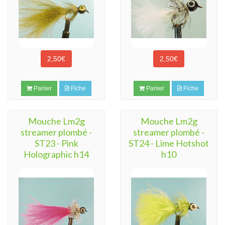
2,50€
2,50€
Panier
Fiche
Panier
Fiche
Mouche Lm2g
Mouche Lm2g
streamer plombé -
streamer plombé -
ST23 - Pink
ST24 - Lime Hotshot
Holographic h14
h10