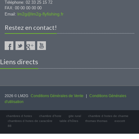
Téléphone: 02 33 25 15 72
FAX: 00 00 00 00 00
lm2g@lm2g-flyfishing.fr
Email:
Restez en contact!
Liens directs
2026 © LM2G
Conditions Générales de Vente
|
Conditions Générales
d'utilisation
chambres d hotes
chambre d'hote
gite rural
chambre d hotes de charme
chambres d hotes de caractère
table d'hôtes
thomas thomas
exocett
88