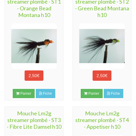
streamer plombé - ST1
streamer plombé - ST2
- Orange Bead
- Green Bead Montana
Montana h10
h10
2,50€
2,50€
Panier
Fiche
Panier
Fiche
Mouche Lm2g
Mouche Lm2g
streamer plombé - ST3
streamer plombé - ST4
- Fibre Lite Damsel h10
- Appetiser h10