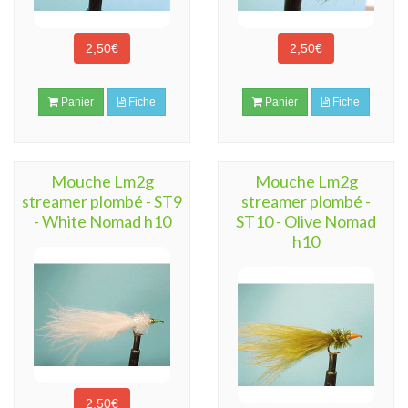
2,50€
2,50€
Panier
Fiche
Panier
Fiche
Mouche Lm2g
Mouche Lm2g
streamer plombé - ST9
streamer plombé -
- White Nomad h10
ST10 - Olive Nomad
h10
2,50€