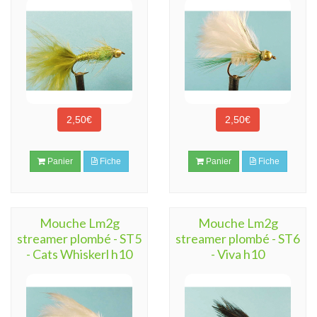
2,50€
2,50€
Panier
Fiche
Panier
Fiche
Mouche Lm2g
Mouche Lm2g
streamer plombé - ST5
streamer plombé - ST6
- Cats Whiskerl h10
- Viva h10