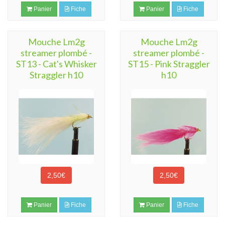
Panier
Fiche
Panier
Fiche
Mouche Lm2g
Mouche Lm2g
streamer plombé -
streamer plombé -
ST13 - Cat's Whisker
ST15 - Pink Straggler
Straggler h10
h10
2,50€
2,50€
Panier
Fiche
Panier
Fiche