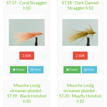
ST17 - Coral Straggler
ST18 - Dark Damsel
h10
Straggler h10
2,50€
2,50€
Panier
Fiche
Panier
Fiche
Mouche Lm2g
Mouche Lm2g
streamer plombé -
streamer plombé -
ST19 - Black Hotshot
ST20 - Mayfly Hotshot
h10
h10