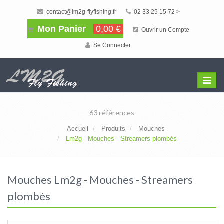
contact@lm2g-flyfishing.fr
02 33 25 15 72 >
Mon Panier
0,00 €
Ouvrir un Compte
Se Connecter
Affiche
Menu
63 références
Accueil
Produits
Mouches
Lm2g - Mouches - Streamers plombés
Mouches Lm2g - Mouches - Streamers
plombés