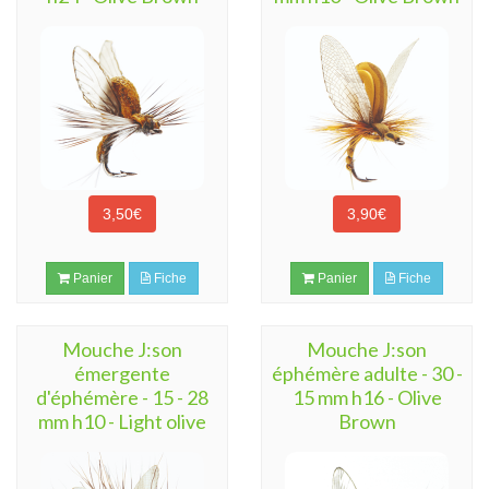
3,50€
3,90€
Panier
Fiche
Panier
Fiche
Mouche J:son
Mouche J:son
émergente
éphémère adulte - 30 -
d'éphémère - 15 - 28
15 mm h16 - Olive
mm h10 - Light olive
Brown