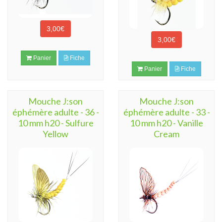
3,00€
3,00€
Panier
Fiche
Panier
Fiche
Mouche J:son
Mouche J:son
éphémère adulte - 36 -
éphémère adulte - 33 -
10 mm h20 - Sulfure
10 mm h20 - Vanille
Yellow
Cream