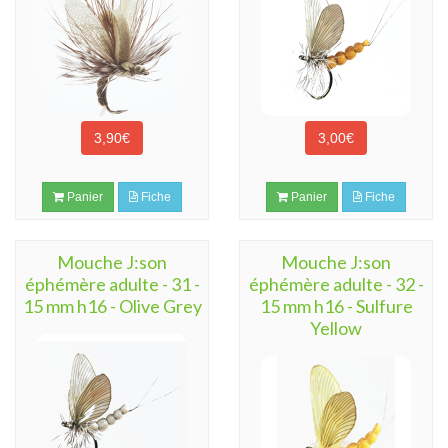
3,90€
3,00€
Panier
Fiche
Panier
Fiche
Mouche J:son
Mouche J:son
éphémère adulte - 31 -
éphémère adulte - 32 -
15 mm h16 - Olive Grey
15 mm h16 - Sulfure
Yellow