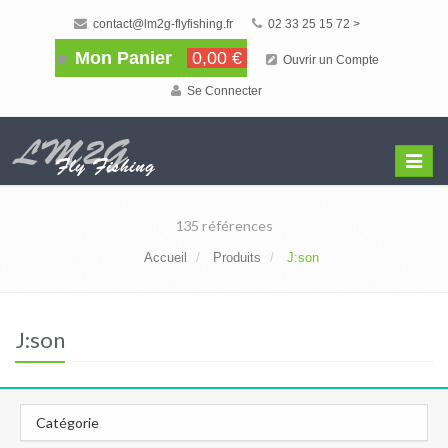
contact@lm2g-flyfishing.fr
02 33 25 15 72 >
Mon Panier
0,00 €
Ouvrir un Compte
Se Connecter
Affiche
Menu
135 références
Accueil
Produits
J:son
J:son
Catégorie