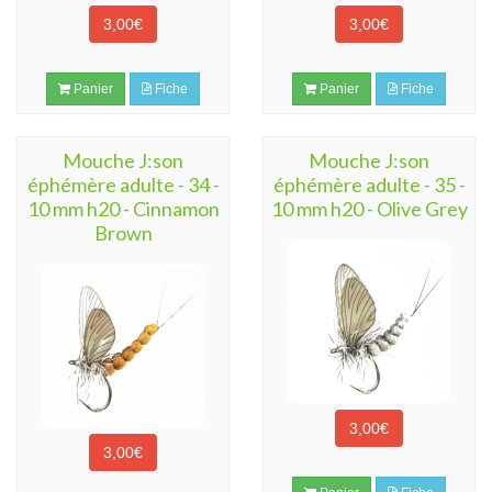
3,00€
3,00€
Panier
Fiche
Panier
Fiche
Mouche J:son
Mouche J:son
éphémère adulte - 34 -
éphémère adulte - 35 -
10 mm h20 - Cinnamon
10 mm h20 - Olive Grey
Brown
3,00€
3,00€