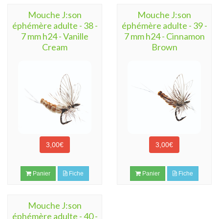
Mouche J:son
Mouche J:son
éphémère adulte - 38 -
éphémère adulte - 39 -
7 mm h24 - Vanille
7 mm h24 - Cinnamon
Cream
Brown
3,00€
3,00€
Panier
Fiche
Panier
Fiche
Mouche J:son
éphémère adulte - 40 -