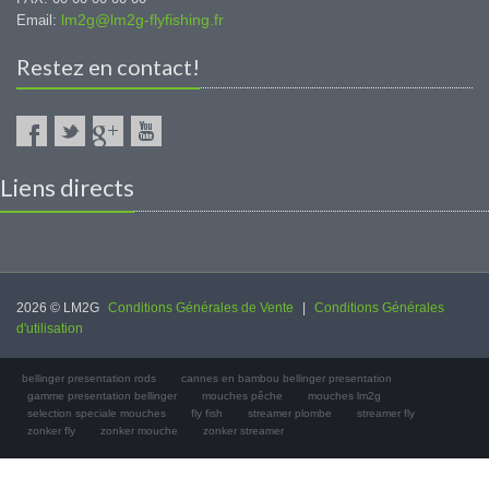
lm2g@lm2g-flyfishing.fr
Email:
Restez en contact!
Liens directs
2026 © LM2G
Conditions Générales de Vente
|
Conditions Générales
d'utilisation
bellinger presentation rods
cannes en bambou bellinger presentation
gamme presentation bellinger
mouches pêche
mouches lm2g
selection speciale mouches
fly fish
streamer plombe
streamer fly
zonker fly
zonker mouche
zonker streamer