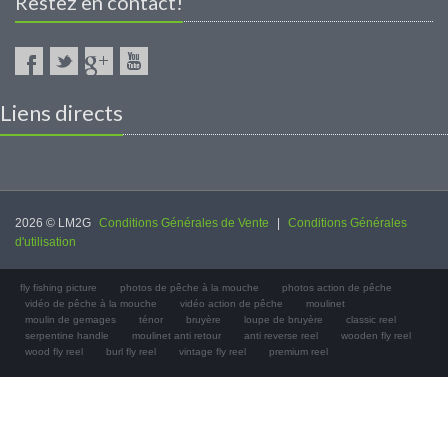
Restez en contact!
Liens directs
2026 © LM2G
Conditions Générales de Vente
|
Conditions Générales
d'utilisation
fly fishing picture
photos de pêche à la mouche
photos action de pêche
vidéo de pêche à la mouche
vidéo action de pêche
moulinet
moulin de gemages
ténor
bruyère
loupe de bruyère
classic reel
serpentine handle
moulinet anti retour
anti reverse reel
wooden fly reel
wood fly reel
burl fly reel
vintage fly reel
premium reel