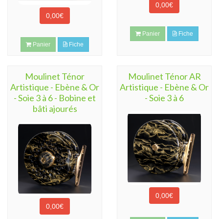
0,00€
0,00€
Panier
Fiche
Panier
Fiche
Moulinet Ténor
Moulinet Ténor AR
Artistique - Ebène & Or
Artistique - Ebène & Or
- Soie 3 à 6 - Bobine et
- Soie 3 à 6
bâti ajourés
0,00€
0,00€