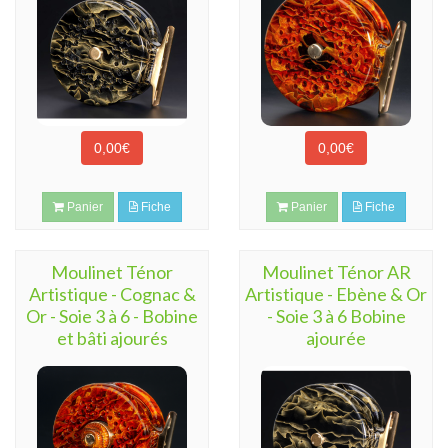
0,00€
0,00€
Panier
Fiche
Panier
Fiche
Moulinet Ténor
Moulinet Ténor AR
Artistique - Cognac &
Artistique - Ebène & Or
Or - Soie 3 à 6 - Bobine
- Soie 3 à 6 Bobine
et bâti ajourés
ajourée