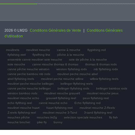
2026 © LM2G
Conditions Générales de Vente
|
Conditions Générales
d'utilisation
moulinets
moulinet mouche
canne à mouche
flygishing rod
flyfishing reel
flysifhing line
pêche à la mouche
ensemble canne moulinet soie mouche
soie de pêche à la mouche
soie mouche
canne mouche thomas & thomas
thomas & thomas rods
canne pêche mouche winston
winston flyfishing rods
mb flyfishing rods
canne peche bambou mb rods
moulinet peche mouche abel
abel flyfishing reels
moulinet peche mouche willow
willow flyfishing reels
moulinet peche mouche bellinger
bellinger flyfishing reels
canne peche mouche bellinger
bellinger flyfishing rods
bellinger bamboo rods
winston bamboo rods
moulinet mouche grauvell
moulinet mouche peux
moulinet mouche echo
grauvell flyfishing reel
peux flyfishing reel
echo flyfihing reel
canne mouche echo
Echo flyfiishing rod
moulinet mouche haart
haart flyfishing reel
moulinet mouche Z-Reels
Z-reels flyfishing reel
moulinet mouche 3-Tand
3-tand flyfishing reel
mouches pêche
mouches lm2g
selection speciale mouches
fly fish
mouche brochet
pike fly
bunny