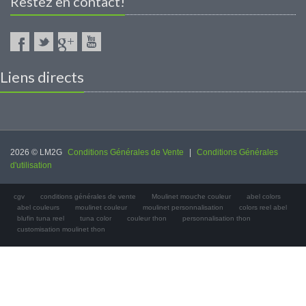
Restez en contact!
Liens directs
2026 © LM2G
Conditions Générales de Vente
|
Conditions Générales
d'utilisation
cgv
conditions générales de vente
Moulinet mouche couleur
abel colors
abel couleurs
moulinet couleur
moulinet personnalisation
colors reel abel
blufin tuna reel
tuna color
couleur thon
personnalisation thon
customisation moulinet thon