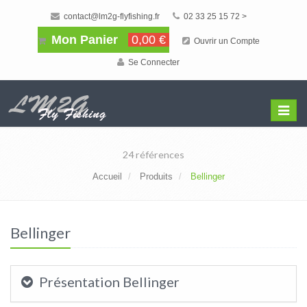
contact@lm2g-flyfishing.fr
02 33 25 15 72 >
Mon Panier
0,00 €
Ouvrir un Compte
Se Connecter
Affiche
Menu
24 références
Accueil
Produits
Bellinger
Bellinger
Présentation Bellinger