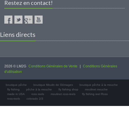
Restez en contact!
Liens directs
2026 © LM2G
Conditions Générales de Vente
|
Conditions Générales
d'utilisation
boutique pêche
boutique Moulin de Gémages
boutique pêche à la mouche
fly fishing
pêche à la mouche
fly fishing shop
moulinet mouche
made in USA
ross reels
moulinet ross-reels
fly fishing reel Ross
ross-reels
colorado 2/3