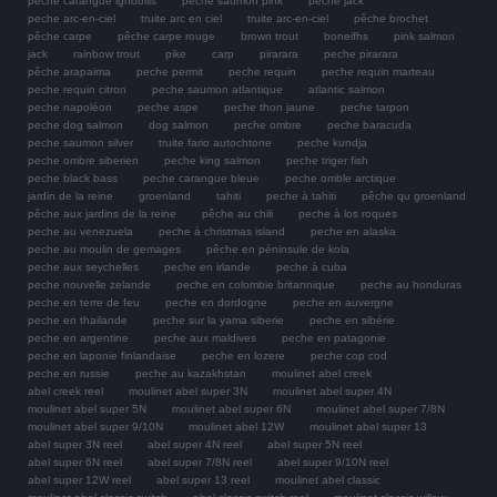
pêche carangue ignobilis
pêche saumon pink
pêche jack
peche arc-en-ciel
truite arc en ciel
truite arc-en-ciel
pêche brochet
pêche carpe
pêche carpe rouge
brown trout
boneifhs
pink salmon
jack
rainbow trout
pike
carp
pirarara
peche pirarara
pêche arapaima
peche permit
peche requin
peche requin marteau
peche requin citron
peche saumon atlantique
atlantic salmon
peche napoléon
peche aspe
peche thon jaune
peche tarpon
peche dog salmon
dog salmon
peche ombre
peche baracuda
peche saumon silver
truite fario autochtone
peche kundja
peche ombre siberien
peche king salmon
peche triger fish
peche black bass
peche carangue bleue
peche omble arctique
jardin de la reine
groenland
tahiti
peche à tahiti
pêche qu groenland
pêche aux jardins de la reine
pêche au chili
peche à los roques
peche au venezuela
peche à christmas island
peche en alaska
peche au moulin de gemages
pêche en péninsule de kola
peche aux seychelles
peche en irlande
peche à cuba
peche nouvelle zelande
peche en colombie britannique
peche au honduras
peche en terre de feu
peche en dordogne
peche en auvergne
peche en thailande
peche sur la yama siberie
peche en sibérie
peche en argentine
peche aux maldives
peche en patagonie
peche en laponie finlandaise
peche en lozere
peche cop cod
peche en russie
peche au kazakhstan
moulinet abel creek
abel creek reel
moulinet abel super 3N
moulinet abel super 4N
moulinet abel super 5N
moulinet abel super 6N
moulinet abel super 7/8N
moulinet abel super 9/10N
moulinet abel 12W
moulinet abel super 13
abel super 3N reel
abel super 4N reel
abel super 5N reel
abel super 6N reel
abel super 7/8N reel
abel super 9/10N reel
abel super 12W reel
abel super 13 reel
moulinet abel classic