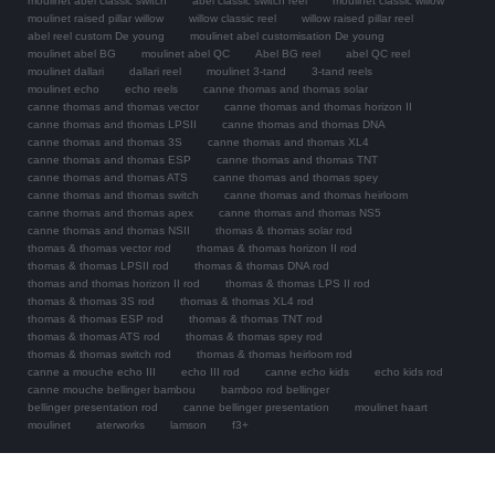
moulinet abel classic switch
abel classic switch reel
moulinet classic willow
moulinet raised pillar willow
willow classic reel
willow raised pillar reel
abel reel custom De young
moulinet abel customisation De young
moulinet abel BG
moulinet abel QC
Abel BG reel
abel QC reel
moulinet dallari
dallari reel
moulinet 3-tand
3-tand reels
moulinet echo
echo reels
canne thomas and thomas solar
canne thomas and thomas vector
canne thomas and thomas horizon II
canne thomas and thomas LPSII
canne thomas and thomas DNA
canne thomas and thomas 3S
canne thomas and thomas XL4
canne thomas and thomas ESP
canne thomas and thomas TNT
canne thomas and thomas ATS
canne thomas and thomas spey
canne thomas and thomas switch
canne thomas and thomas heirloom
canne thomas and thomas apex
canne thomas and thomas NS5
canne thomas and thomas NSII
thomas & thomas solar rod
thomas & thomas vector rod
thomas & thomas horizon II rod
thomas & thomas LPSII rod
thomas & thomas DNA rod
thomas and thomas horizon II rod
thomas & thomas LPS II rod
thomas & thomas 3S rod
thomas & thomas XL4 rod
thomas & thomas ESP rod
thomas & thomas TNT rod
thomas & thomas ATS rod
thomas & thomas spey rod
thomas & thomas switch rod
thomas & thomas heirloom rod
canne a mouche echo III
echo III rod
canne echo kids
echo kids rod
canne mouche bellinger bambou
bamboo rod bellinger
bellinger presentation rod
canne bellinger presentation
moulinet haart
moulinet
aterworks
lamson
f3+