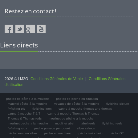
Restez en contact!
Liens directs
2026 © LM2G
Conditions Générales de Vente
|
Conditions Générales
d'utilisation
photos de pêche à la mouche
photos de peche en situation
materiel pêche à la mouche
voyages de pêche à la mouche
flyfishing picture
flyfishing trip
flyfishing item
canne à mouche thomas and thomas
canne à mouche T & T
canne à mouche Thomas & Thomas
Thomas & Thomas rods
moulinet de pêche à la mouche
moulinet peche a la mouche
moulinet abel
abel reels
flyfishing reels
flyfishing rods
peche poisson perroquet
silver salmon
pêche saumon silver
peche amour blanc
pêche truite fario
pêche GT