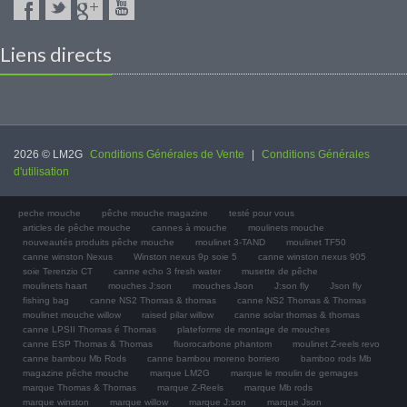
Liens directs
2026 © LM2G
Conditions Générales de Vente
|
Conditions Générales
d'utilisation
peche mouche
pêche mouche magazine
testé pour vous
articles de pêche mouche
cannes à mouche
moulinets mouche
nouveautés produits pêche mouche
moulinet 3-TAND
moulinet TF50
canne winston Nexus
Winston nexus 9p soie 5
canne winston nexus 905
soie Terenzio CT
canne echo 3 fresh water
musette de pêche
moulinets haart
mouches J:son
mouches Json
J:son fly
Json fly
fishing bag
canne NS2 Thomas & thomas
canne NS2 Thomas & Thomas
moulinet mouche willow
raised pilar willow
canne solar thomas & thomas
canne LPSII Thomas é Thomas
plateforme de montage de mouches
canne ESP Thomas & Thomas
fluorocarbone phantom
moulinet Z-reels revo
canne bambou Mb Rods
canne bambou moreno borriero
bamboo rods Mb
magazine pêche mouche
marque LM2G
marque le moulin de gemages
marque Thomas & Thomas
marque Z-Reels
marque Mb rods
marque winston
marque willow
marque J:son
marque Json