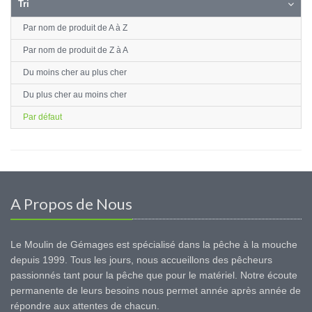
Tri
Par nom de produit de A à Z
Par nom de produit de Z à A
Du moins cher au plus cher
Du plus cher au moins cher
Par défaut
A Propos de Nous
Le Moulin de Gémages est spécialisé dans la pêche à la mouche
depuis 1999. Tous les jours, nous accueillons des pêcheurs
passionnés tant pour la pêche que pour le matériel. Notre écoute
permanente de leurs besoins nous permet année après année de
répondre aux attentes de chacun.