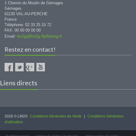
1 Chemin du Moulin de Gémages
Gémages
61130 VAL-AU-PERCHE
France
Téléphone: 02 33 25 15 72
FAX: 00 00 00 00 00
lm2g@lm2g-flyfishing.fr
Email:
Restez en contact!
Liens directs
2026 © LM2G
Conditions Générales de Vente
|
Conditions Générales
d'utilisation
fly fishing picture
photos de pêche à la mouche
photos action de pêche