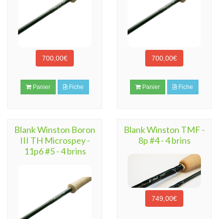
700,00€
700,00€
Panier
Fiche
Panier
Fiche
Blank Winston Boron
Blank Winston TMF -
III TH Microspey -
8p #4 - 4 brins
11p6 #5 - 4 brins
749,00€