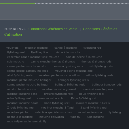
2026 © LM2G
Conditions Générales de Vente
|
Conditions Générales
d'utilisation
moulinets
moulinet mouche
canne à mouche
flygishing rod
flyfishing reel
flysifhing line
pêche à la mouche
ensemble canne moulinet soie mouche
soie de pêche à la mouche
soie mouche
canne mouche thomas & thomas
thomas & thomas rods
canne pêche mouche winston
winston flyfishing rods
mb flyfishing rods
canne peche bambou mb rods
moulinet peche mouche abel
abel flyfishing reels
moulinet peche mouche willow
willow flyfishing reels
moulinet peche mouche bellinger
bellinger flyfishing reels
canne peche mouche bellinger
bellinger flyfishing rods
bellinger bamboo rods
winston bamboo rods
moulinet mouche grauvell
moulinet mouche peux
moulinet mouche echo
grauvell flyfishing reel
peux flyfishing reel
echo flyfihing reel
canne mouche echo
Echo flyfiishing rod
moulinet mouche haart
haart flyfishing reel
moulinet mouche Z-Reels
Z-reels flyfishing reel
moulinet mouche 3-Tand
3-tand flyfishing reel
mouches pêche
selection speciale mouches
mouches terenzio
fly fishing
peche a la mouche
mouche derivation
tups fly
tups mouche
tups indipensable terenzio fly