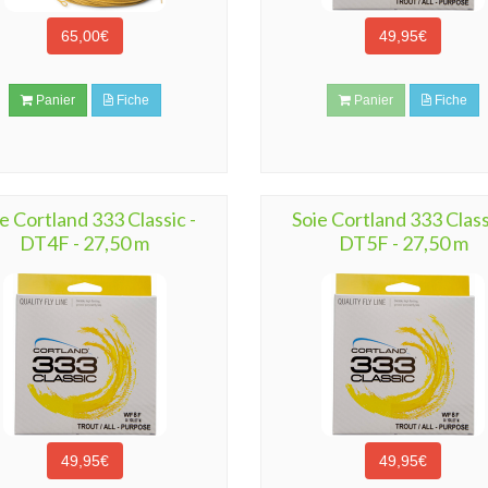
65,00€
49,95€
Panier
Fiche
Panier
Fiche
e Cortland 333 Classic -
Soie Cortland 333 Class
DT4F - 27,50 m
DT5F - 27,50 m
49,95€
49,95€