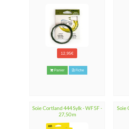
12,95€
Panier
Fiche
Soie Cortland 444 Sylk - WF5F -
Soie 
27,50 m