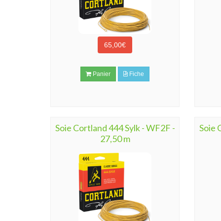
65,00€
Panier
Fiche
Soie Cortland 444 Sylk - WF2F -
Soie 
27,50 m