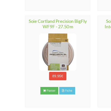
Soie Cortland Precision BigFly
So
WF9F - 27.50 m
Int
89,95€
Panier
Fiche