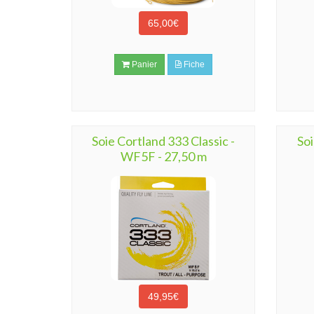
65,00€
Panier
Fiche
Soie Cortland 333 Classic -
Soi
WF5F - 27,50 m
49,95€