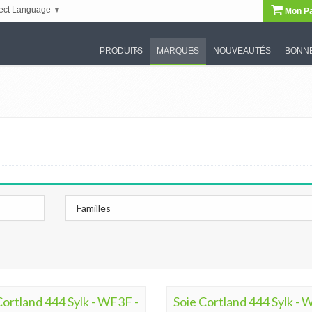
ect Language
▼
Mon Pa
PRODUITS
MARQUES
NOUVEAUTÉS
BONNE
Familles
Cortland 444 Sylk - WF3F -
Soie Cortland 444 Sylk - 