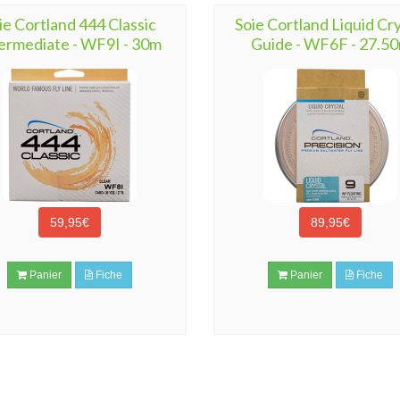
ie Cortland 444 Classic
Soie Cortland Liquid Cry
ermediate - WF9I - 30m
Guide - WF6F - 27.5
59,95€
89,95€
Panier
Fiche
Panier
Fiche