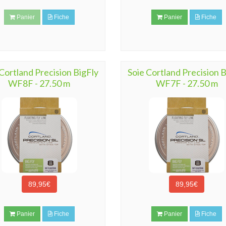
Panier
Fiche
Panier
Fiche
Cortland Precision BigFly
Soie Cortland Precision 
WF8F - 27.50 m
WF7F - 27.50 m
89,95€
89,95€
Panier
Fiche
Panier
Fiche