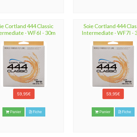
ie Cortland 444 Classic
Soie Cortland 444 Clas
ermediate - WF6I - 30m
Intermediate - WF7I -
59,95€
59,95€
Panier
Fiche
Panier
Fiche