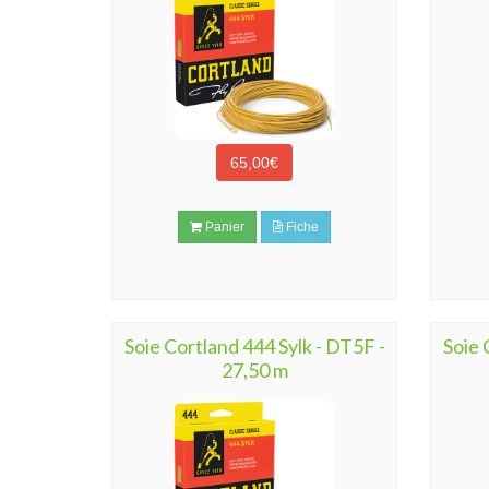
65,00€
Panier
Fiche
Soie Cortland 444 Sylk - DT5F -
Soie 
27,50 m