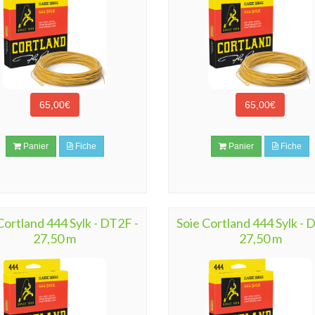
65,00€
65,00€
Panier
Fiche
Panier
Fiche
Cortland 444 Sylk - DT2F -
Soie Cortland 444 Sylk - 
27,50 m
27,50 m