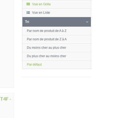
Vue en Grille
Vue en Liste
Tri
Par nom de produit de A à Z
Par nom de produit de Z à A
Du moins cher au plus cher
Du plus cher au moins cher
Par défaut
DT4F -