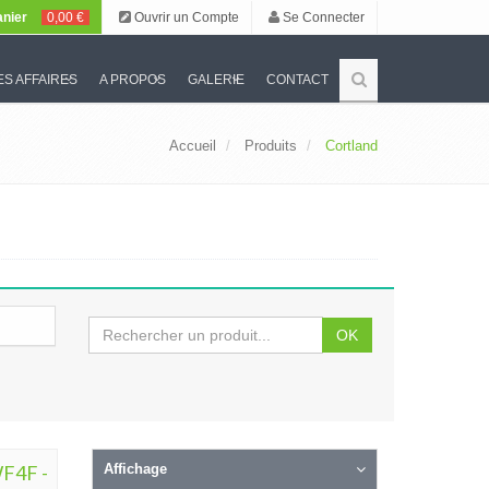
nier
0,00 €
Ouvrir un Compte
Se Connecter
S AFFAIRES
A PROPOS
GALERIE
CONTACT
Accueil
Produits
Cortland
OK
WF4F -
Affichage