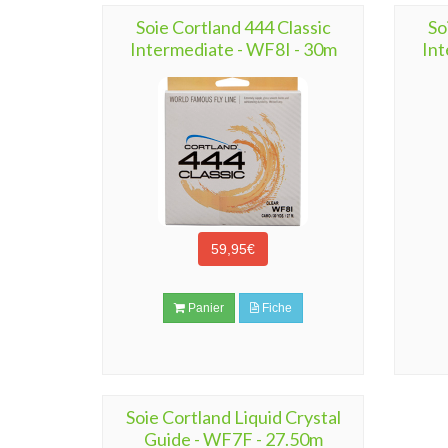
Soie Cortland 444 Classic
So
Intermediate - WF8I - 30m
Int
59,95€
Panier
Fiche
Soie Cortland Liquid Crystal
Guide - WF7F - 27.50m