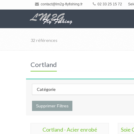
contact@lm2g-flyfishing.fr
02 33 25 15 72
Sel
32 références
Cortland
Catégorie
Supprimer Filtres
Cortland - Acier enrobé
Soie 