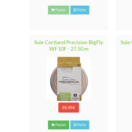
Panier
Fiche
Soie Cortland Precision BigFly
Soie 
WF10F - 27.50 m
89,95€
Panier
Fiche