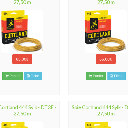
27,50 m
27,50 m
65,00€
65,00€
Panier
Fiche
Panier
Fiche
Cortland 444 Sylk - DT3F -
Soie Cortland 444 Sylk - 
27,50 m
27,50 m