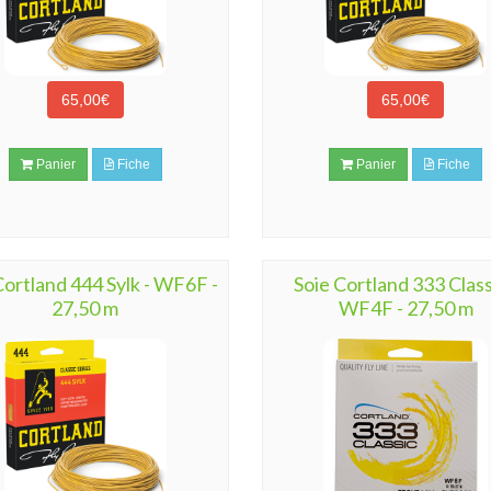
65,00€
65,00€
Panier
Fiche
Panier
Fiche
Cortland 444 Sylk - WF6F -
Soie Cortland 333 Class
27,50 m
WF4F - 27,50 m