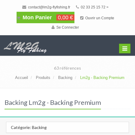
contact@lm2g-flyfishing.fr
02 33 25 15 72 >
Mon Panier
0,00 €
Ouvrir un Compte
Se Connecter
Affiche
Menu
63 références
Accueil
Produits
Backing
Lm2g - Backing Premium
Backing Lm2g - Backing Premium
Catégorie: Backing