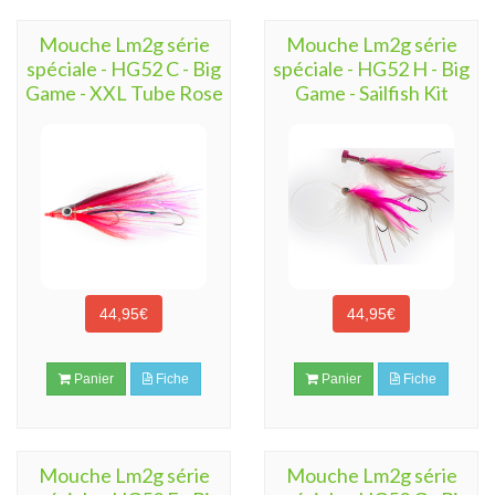
Mouche Lm2g série
Mouche Lm2g série
spéciale - HG52 C - Big
spéciale - HG52 H - Big
Game - XXL Tube Rose
Game - Sailfish Kit
44,95€
44,95€
Panier
Fiche
Panier
Fiche
Mouche Lm2g série
Mouche Lm2g série