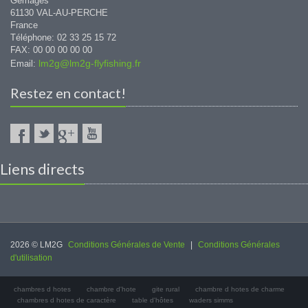
Gémages
61130 VAL-AU-PERCHE
France
Téléphone: 02 33 25 15 72
FAX: 00 00 00 00 00
lm2g@lm2g-flyfishing.fr
Email:
Restez en contact!
Liens directs
2026 © LM2G
Conditions Générales de Vente
|
Conditions Générales
d'utilisation
chambres d hotes
chambre d'hote
gite rural
chambre d hotes de charme
chambres d hotes de caractère
table d'hôtes
waders simms