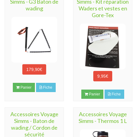
Simms - G3 Baton de
Simms - Kit réparation
wading
Waders et vestes en
Gore-Tex
179,90€
9,95€
Panier
Fiche
Panier
Fiche
Accessoires Voyage
Accessoires Voyage
Simms - Baton de
Simms - Thermos 1 L
wading / Cordon de
sécurité