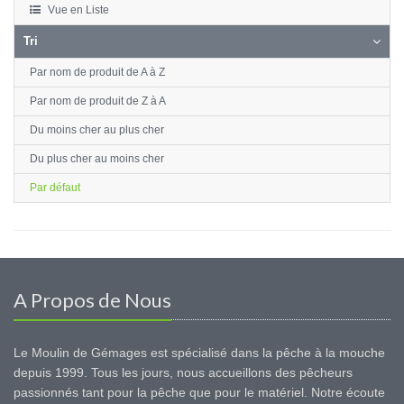
Vue en Liste
Tri
Par nom de produit de A à Z
Par nom de produit de Z à A
Du moins cher au plus cher
Du plus cher au moins cher
Par défaut
A Propos de Nous
Le Moulin de Gémages est spécialisé dans la pêche à la mouche
depuis 1999. Tous les jours, nous accueillons des pêcheurs
passionnés tant pour la pêche que pour le matériel. Notre écoute