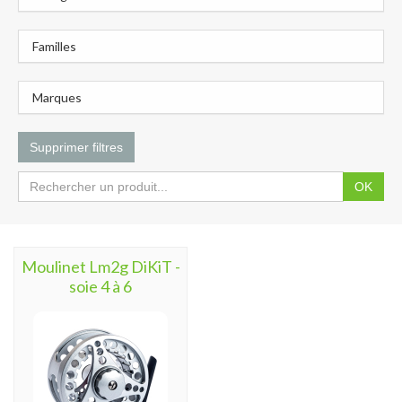
Familles
Marques
Supprimer filtres
OK
Moulinet Lm2g DiKiT -
soie 4 à 6