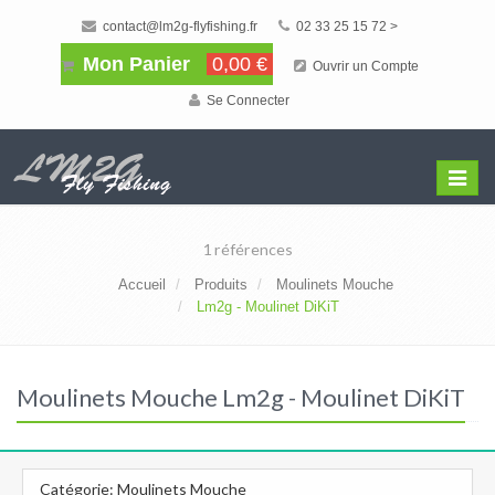
contact@lm2g-flyfishing.fr
02 33 25 15 72 >
Mon Panier
0,00 €
Ouvrir un Compte
Se Connecter
Affiche
Menu
1 références
Accueil
Produits
Moulinets Mouche
Lm2g - Moulinet DiKiT
Moulinets Mouche Lm2g - Moulinet DiKiT
Catégorie: Moulinets Mouche