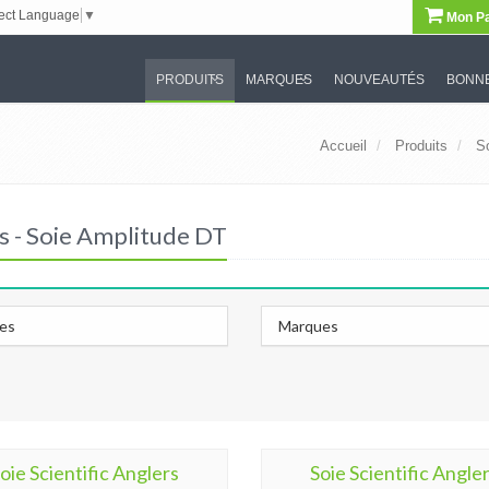
ect Language
▼
Mon Pa
PRODUITS
MARQUES
NOUVEAUTÉS
BONNE
Accueil
Produits
S
rs - Soie Amplitude DT
les
Marques
oie Scientific Anglers
Soie Scientific Angle