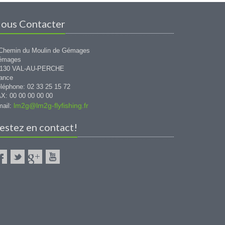
ous Contacter
Chemin du Moulin de Gémages
émages
1130 VAL-AU-PERCHE
ance
léphone: 02 33 25 15 72
X: 00 00 00 00 00
lm2g@lm2g-flyfishing.fr
ail:
estez en contact!