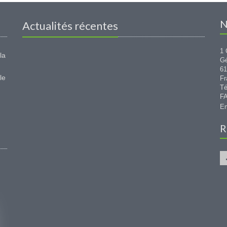
N
Actualités récentes
1 
la
G
6
le
Fr
Té
FA
Em
R