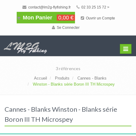
contact@lm2g-flyfishing.fr
02 33 25 15 72 >
Mon Panier
0,00 €
Ouvrir un Compte
Se Connecter
Affiche
Menu
3 références
Accueil
Produits
Cannes - Blanks
Winston - Blanks série Boron III TH Microspey
Cannes - Blanks Winston - Blanks série
Boron III TH Microspey