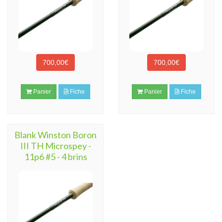
700,00€
700,00€
Panier
Fiche
Panier
Fiche
Blank Winston Boron
III TH Microspey -
11p6 #5 - 4 brins