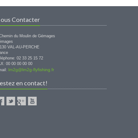
ous Contacter
Chemin du Moulin de Gémages
émages
1130 VAL-AU-PERCHE
ance
léphone: 02 33 25 15 72
X: 00 00 00 00 00
lm2g@lm2g-flyfishing.fr
ail:
estez en contact!