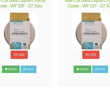
e Cortland Liquid Crystal
Soie Cortland Liquid Cry
uide - WF10F - 27.50m
Guide - WF11F - 27.5
89,95€
89,95€
Panier
Fiche
Panier
Fiche