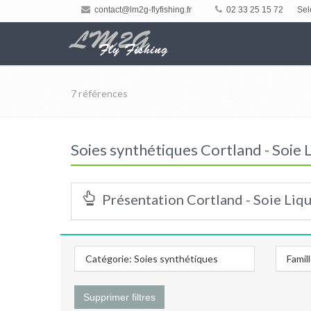
contact@lm2g-flyfishing.fr
02 33 25 15 72
Sel
7 références
Soies synthétiques Cortland - Soie 
Présentation Cortland - Soie Liqu
Catégorie: Soies synthétiques
Famil
Supprimer filtres