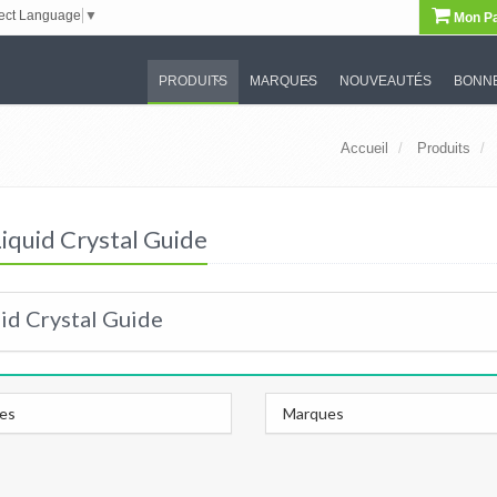
ect Language
▼
Mon Pa
PRODUITS
MARQUES
NOUVEAUTÉS
BONNE
Accueil
Produits
Liquid Crystal Guide
id Crystal Guide
les
Marques