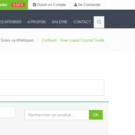
nier
0,00 €
Ouvrir un Compte
Se Connecter
S AFFAIRES
A PROPOS
GALERIE
CONTACT
Soies synthétiques
Cortland - Soie Liquid Crystal Guide
OK