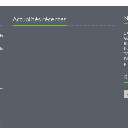
N
Actualités récentes
1 
la
G
6
le
Fr
Té
FA
Em
R