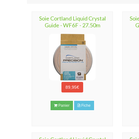
Soie Cortland Liquid Crystal
Soi
Guide - WF6F - 27.50m
G
89,95€
Panier
Fiche