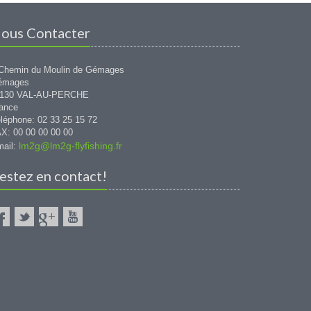
ous Contacter
Chemin du Moulin de Gémages
émages
1130 VAL-AU-PERCHE
ance
léphone: 02 33 25 15 72
X: 00 00 00 00 00
lm2g@lm2g-flyfishing.fr
ail:
estez en contact!