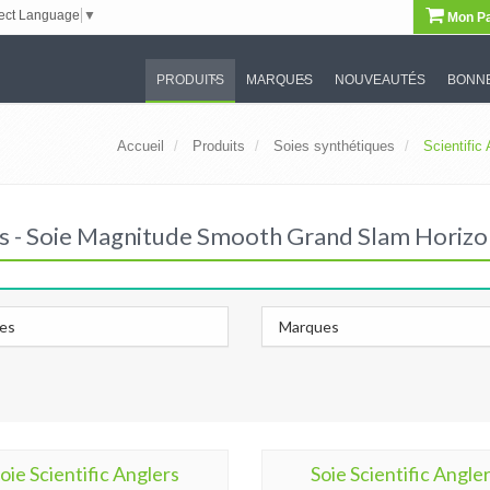
ect Language
▼
Mon Pa
PRODUITS
MARQUES
NOUVEAUTÉS
BONNE
Accueil
Produits
Soies synthétiques
Scientific
ers - Soie Magnitude Smooth Grand Slam Horizo
les
Marques
oie Scientific Anglers
Soie Scientific Angle