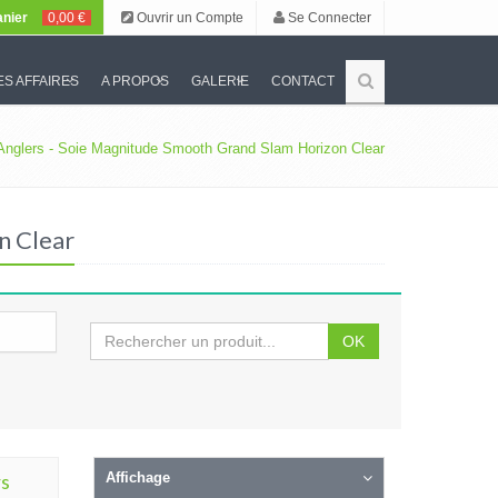
nier
0,00 €
Ouvrir un Compte
Se Connecter
S AFFAIRES
A PROPOS
GALERIE
CONTACT
 Anglers - Soie Magnitude Smooth Grand Slam Horizon Clear
n Clear
OK
rs
Affichage