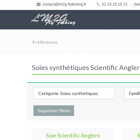
contact@lm2g-flyfishing.fr
02 33 25 15 72
Sel
4 références
Soies synthétiques Scientific Angl
Catégorie: Soies synthétiques
Famil
Supprimer filtres
Soie Scientific Anglers
S