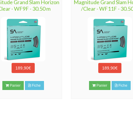
tude Grand Slam Horizon
Magnitude Grand Slam H
Clear - WF9F - 30.50 m
/Clear - WF11F - 30.5
189,90€
189,90€
Panier
Fiche
Panier
Fiche