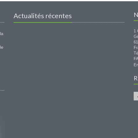
N
Actualités récentes
1 
la
G
6
le
Fr
Té
FA
Em
R