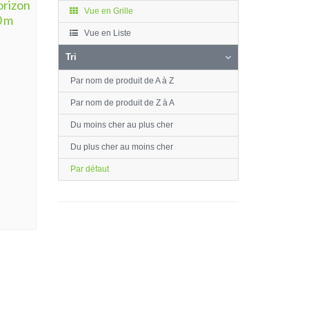
orizon
Vue en Grille
0 m
Vue en Liste
Tri
Par nom de produit de A à Z
Par nom de produit de Z à A
Du moins cher au plus cher
Du plus cher au moins cher
Par défaut