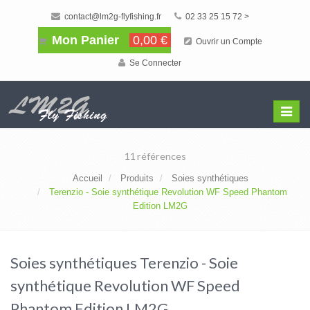
contact@lm2g-flyfishing.fr
02 33 25 15 72 >
Mon Panier
0,00 €
Ouvrir un Compte
Se Connecter
Affiche
Menu
11 références
Accueil
Produits
Soies synthétiques
Terenzio - Soie synthétique Revolution WF Speed Phantom
Edition LM2G
Soies synthétiques Terenzio - Soie
synthétique Revolution WF Speed
Phantom Edition LM2G