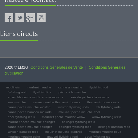
Liens directs
2026 © LM2G
Conditions Générales de Vente
|
Conditions Générales
d'utilisation
moulinets
moulinet mouche
canne à mouche
flygishing rod
flyfishing reel
flysifhing line
pêche à la mouche
ensemble canne moulinet soie mouche
soie de pêche à la mouche
soie mouche
canne mouche thomas & thomas
thomas & thomas rods
canne pêche mouche winston
winston flyfishing rods
mb flyfishing rods
canne peche bambou mb rods
moulinet peche mouche abel
abel flyfishing reels
moulinet peche mouche willow
willow flyfishing reels
moulinet peche mouche bellinger
bellinger flyfishing reels
canne peche mouche bellinger
bellinger flyfishing rods
bellinger bamboo rods
winston bamboo rods
moulinet mouche grauvell
moulinet mouche peux
moulinet mouche echo
grauvell flyfishing reel
peux flyfishing reel