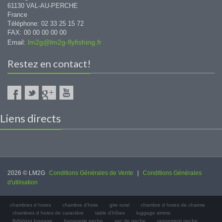
61130 VAL-AU-PERCHE
France
Téléphone: 02 33 25 15 72
FAX: 00 00 00 00 00
lm2g@lm2g-flyfishing.fr
Email:
Restez en contact!
Liens directs
2026 © LM2G
Conditions Générales de Vente
|
Conditions Générales
d'utilisation
chambres d hotes
chambre d'hote
gite rural
chambre d hotes de charme
chambres d hotes de caractère
table d'hôtes
luggage simms
flyfishing luggage
bagagerie peche
sac de peche
rangement peche