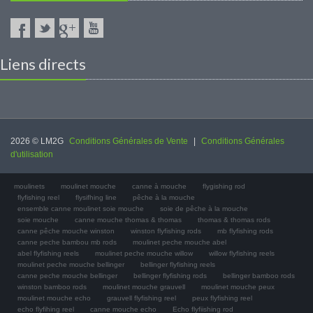
Liens directs
2026 © LM2G
Conditions Générales de Vente
|
Conditions Générales
d'utilisation
moulinets
moulinet mouche
canne à mouche
flygishing rod
flyfishing reel
flysifhing line
pêche à la mouche
ensemble canne moulinet soie mouche
soie de pêche à la mouche
soie mouche
canne mouche thomas & thomas
thomas & thomas rods
canne pêche mouche winston
winston flyfishing rods
mb flyfishing rods
canne peche bambou mb rods
moulinet peche mouche abel
abel flyfishing reels
moulinet peche mouche willow
willow flyfishing reels
moulinet peche mouche bellinger
bellinger flyfishing reels
canne peche mouche bellinger
bellinger flyfishing rods
bellinger bamboo rods
winston bamboo rods
moulinet mouche grauvell
moulinet mouche peux
moulinet mouche echo
grauvell flyfishing reel
peux flyfishing reel
echo flyfihing reel
canne mouche echo
Echo flyfiishing rod