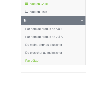
Vue en Grille
Vue en Liste
Tri
Par nom de produit de A à Z
Par nom de produit de Z à A
Du moins cher au plus cher
Du plus cher au moins cher
Par défaut