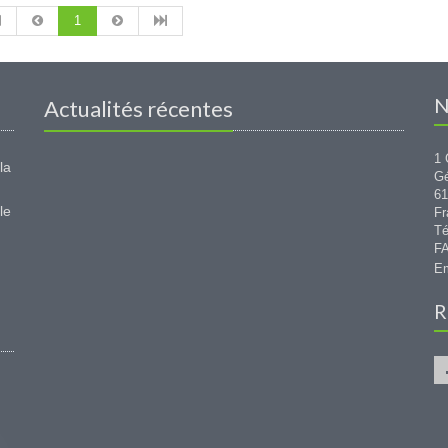
1
N
Actualités récentes
1 
la
G
6
le
Fr
Té
FA
Em
R