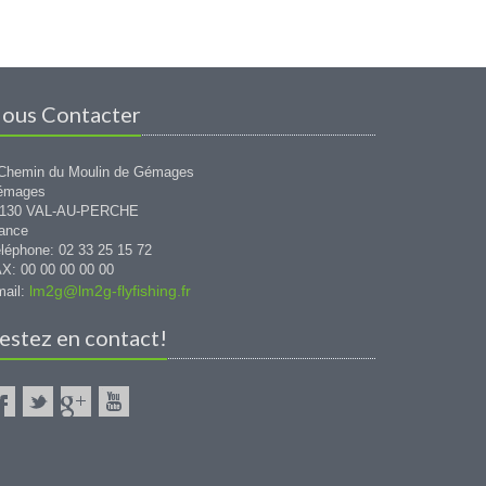
ous Contacter
Chemin du Moulin de Gémages
émages
1130 VAL-AU-PERCHE
ance
léphone: 02 33 25 15 72
X: 00 00 00 00 00
lm2g@lm2g-flyfishing.fr
ail:
estez en contact!