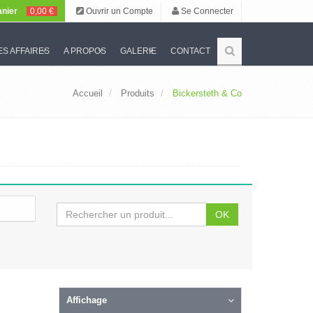
nier
0,00 €
Ouvrir un Compte
Se Connecter
S AFFAIRES
A PROPOS
GALERIE
CONTACT
Accueil
Produits
Bickersteth & Co
OK
Affichage