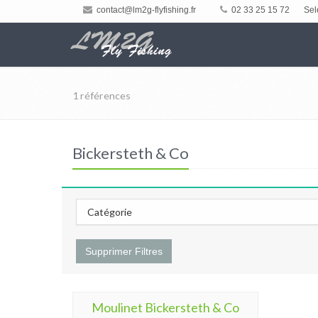
contact@lm2g-flyfishing.fr
02 33 25 15 72
Sel
1 références
Bickersteth & Co
Catégorie
Supprimer Filtres
Moulinet Bickersteth & Co