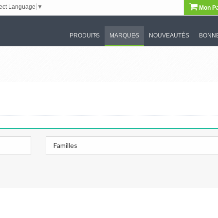
ect Language
▼
Mon Pa
PRODUITS
MARQUES
NOUVEAUTÉS
BONNE
Familles