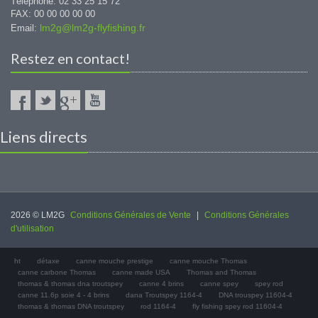
Téléphone: 02 33 25 15 72
FAX: 00 00 00 00 00
lm2g@lm2g-flyfishing.fr
Email:
Restez en contact!
Liens directs
2026 © LM2G
Conditions Générales de Vente
|
Conditions Générales
d'utilisation
ht
détaxe
canne mouche prestige
canne mouche Thomas
canne carbone Thomas
canne made USA
Thomas and Thomas
thomas & thomas dna troutspey
canne 4 brins
canne spey
spey rod
canne 11.6p soie 4 - 4 brins
dana Troutspey 1164-4
DNA trouspey 11604-4
thomas & thomas DNA troutspey
rod 1164-4
fly fishing spey rod 11604-4