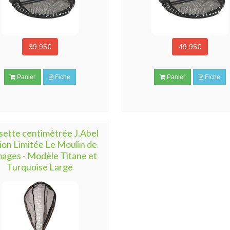
39,95€
49,95€
Panier
Fiche
Panier
Fiche
sette centimètrée J.Abel
ion Limitée Le Moulin de
ages - Modèle Titane et
Turquoise Large