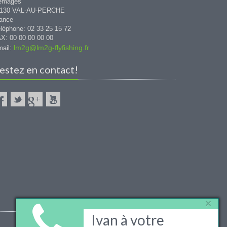
émages
1130 VAL-AU-PERCHE
ance
léphone: 02 33 25 15 72
X: 00 00 00 00 00
lm2g@lm2g-flyfishing.fr
ail:
estez en contact!
×
Ivan à votre