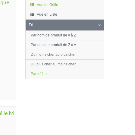
ique
Vue en Grille
Vue en Liste
Tri
Par nom de produit de A à Z
Par nom de produit de Z à A
Du moins cher au plus cher
Du plus cher au moins cher
Par défaut
aille M