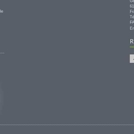
G
6
le
Fr
Té
FA
Em
R