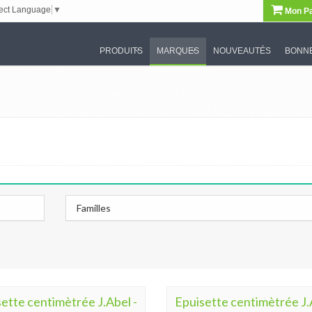
ect Language
▼
Mon Pa
PRODUITS
MARQUES
NOUVEAUTÉS
BONNE
Familles
ette centimètrée J.Abel -
Epuisette centimètrée J.