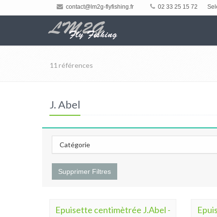
contact@lm2g-flyfishing.fr
02 33 25 15 72
Sel
11 références
J. Abel
Catégorie
Supprimer Filtres
Epuisette centimètrée J.Abel -
Epuis