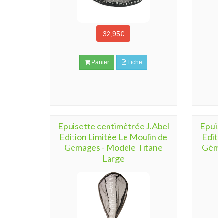
32,95€
Panier
Fiche
Epuisette centimètrée J.Abel
Epui
Edition Limitée Le Moulin de
Edit
Gémages - Modèle Titane
Gém
Large