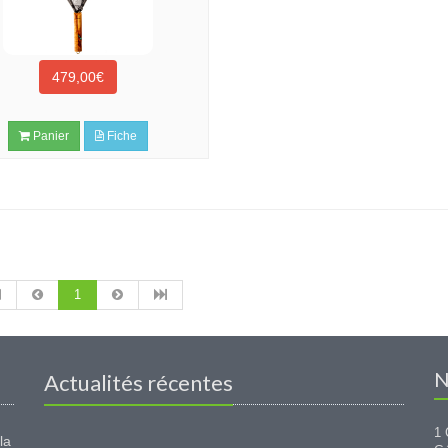
479,00€
Panier
Fiche
1
N
Actualités récentes
1 
la