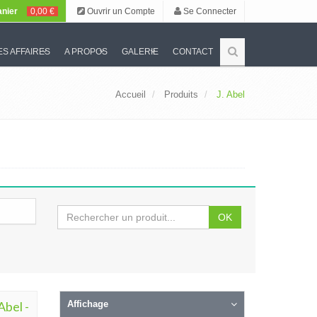
nier
0,00 €
Ouvrir un Compte
Se Connecter
S AFFAIRES
A PROPOS
GALERIE
CONTACT
Accueil
Produits
J. Abel
OK
Abel -
Affichage