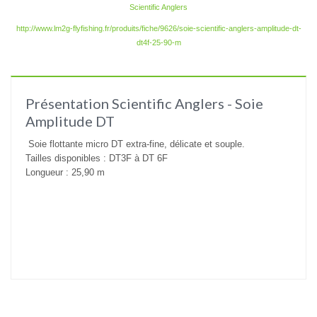
Scientific Anglers
http://www.lm2g-flyfishing.fr/produits/fiche/9626/soie-scientific-anglers-amplitude-dt-
dt4f-25-90-m
Présentation Scientific Anglers - Soie
Amplitude DT
Soie flottante micro DT extra-fine, délicate et souple.
Tailles disponibles : DT3F à DT 6F
Longueur : 25,90 m