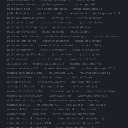
peche ombre siberien
peche king salmon
peche triger fish
peche black bass
peche carangue bleue
peche omble arctique
jardin de la reine
groenland
tahiti
peche à tahiti
pêche qu groenland
pêche aux jardins de la reine
pêche au chili
peche à los roques
peche au venezuela
peche à christmas island
peche en alaska
peche au moulin de gemages
pêche en péninsule de kola
peche aux seychelles
peche en irlande
peche à cuba
peche nouvelle zelande
peche en colombie britannique
peche au honduras
peche en terre de feu
peche en dordogne
peche en auvergne
peche en thailande
peche sur la yama siberie
peche en sibérie
peche en argentine
peche aux maldives
peche en patagonie
peche en laponie finlandaise
peche en lozere
peche cop cod
peche en russie
peche au kazakhstan
moulinet abel creek
abel creek reel
moulinet abel super 3N
moulinet abel super 4N
moulinet abel super 5N
moulinet abel super 6N
moulinet abel super 7/8N
moulinet abel super 9/10N
moulinet abel 12W
moulinet abel super 13
abel super 3N reel
abel super 4N reel
abel super 5N reel
abel super 6N reel
abel super 7/8N reel
abel super 9/10N reel
abel super 12W reel
abel super 13 reel
moulinet abel classic
moulinet abel classic switch
abel classic switch reel
moulinet classic willow
moulinet raised pillar willow
willow classic reel
willow raised pillar reel
abel reel custom De young
moulinet abel customisation De young
moulinet abel BG
moulinet abel QC
Abel BG reel
abel QC reel
moulinet dallari
dallari reel
moulinet 3-tand
3-tand reels
moulinet echo
echo reels
canne thomas and thomas solar
canne thomas and thomas vector
canne thomas and thomas horizon II
canne thomas and thomas LPSII
canne thomas and thomas DNA
canne thomas and thomas 3S
canne thomas and thomas XL4