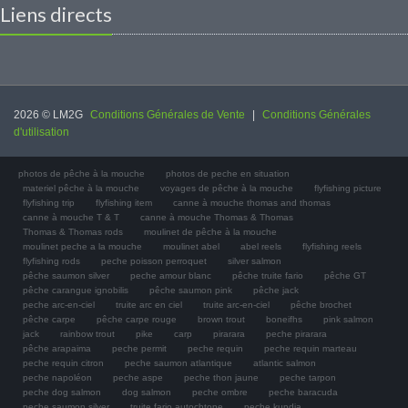
Liens directs
2026 © LM2G
Conditions Générales de Vente
|
Conditions Générales
d'utilisation
photos de pêche à la mouche
photos de peche en situation
materiel pêche à la mouche
voyages de pêche à la mouche
flyfishing picture
flyfishing trip
flyfishing item
canne à mouche thomas and thomas
canne à mouche T & T
canne à mouche Thomas & Thomas
Thomas & Thomas rods
moulinet de pêche à la mouche
moulinet peche a la mouche
moulinet abel
abel reels
flyfishing reels
flyfishing rods
peche poisson perroquet
silver salmon
pêche saumon silver
peche amour blanc
pêche truite fario
pêche GT
pêche carangue ignobilis
pêche saumon pink
pêche jack
peche arc-en-ciel
truite arc en ciel
truite arc-en-ciel
pêche brochet
pêche carpe
pêche carpe rouge
brown trout
boneifhs
pink salmon
jack
rainbow trout
pike
carp
pirarara
peche pirarara
pêche arapaima
peche permit
peche requin
peche requin marteau
peche requin citron
peche saumon atlantique
atlantic salmon
peche napoléon
peche aspe
peche thon jaune
peche tarpon
peche dog salmon
dog salmon
peche ombre
peche baracuda
peche saumon silver
truite fario autochtone
peche kundja