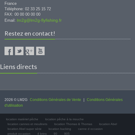
France
Téléphone: 02 33 25 15 72
FAX: 00 00 00 00 00
lm2g@lm2g-flyfishing.fr
Email:
Restez en contact!
Liens directs
2026 © LM2G
Conditions Générales de Vente
|
Conditions Générales
d'utilisation
location matériel pêche
location pêche à la mouche
location cannes et moulinets
location Thomas & Thomas
location Abel
location Abel super série
location backing
canne d occasion
produit occasion
4 brins
90
905