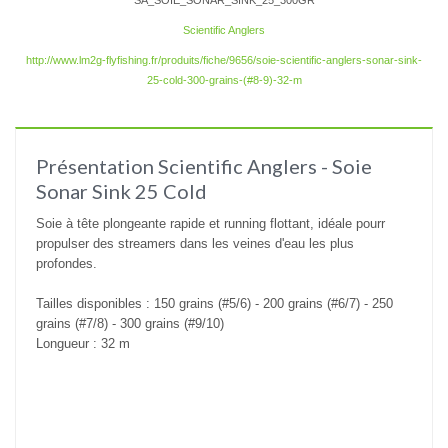
SA_SOIE_SONAR_SINK_25_300GR
Scientific Anglers
http://www.lm2g-flyfishing.fr/produits/fiche/9656/soie-scientific-anglers-sonar-sink-
25-cold-300-grains-(#8-9)-32-m
Présentation Scientific Anglers - Soie
Sonar Sink 25 Cold
Soie à tête plongeante rapide et running flottant, idéale pourr
propulser des streamers dans les veines d'eau les plus
profondes.
Tailles disponibles :
150 grains (#5/6)
- 200
grains (#6/7) - 2
50
grains (#7/8) - 300
grains (#9/10)
Longueur : 32 m