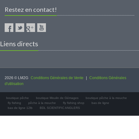
Restez en contact!
Liens directs
2026 © LM2G
Conditions Générales de Vente
|
Conditions Générales
d'utilisation
boutique pêche
boutique Moulin de Gémages
boutique pêche à la mouche
fly fishing
pêche à la mouche
fly fishing shop
bas de ligne
bas de ligne 12lb
BDL SCIENTIFIC ANGLERS